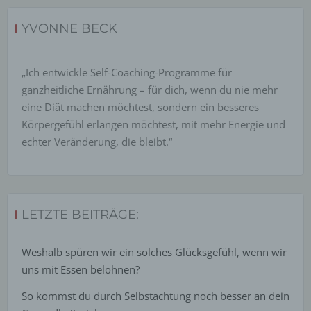
Name und Anschrift des für die Verarbeitung
Verantwortlichen
YVONNE BECK
Verantwortlicher im Sinne der Datenschutz-
Grundverordnung, sonstiger in den Mitgliedstaaten der
„Ich entwickle Self-Coaching-Programme für
Europäischen Union geltenden Datenschutzgesetze
und anderer Bestimmungen mit
ganzheitliche Ernährung – für dich, wenn du nie mehr
datenschutzrechtlichem Charakter ist die:
eine Diät machen möchtest, sondern ein besseres
Yvonne Beck - Gesundheitsberatung
Körpergefühl erlangen möchtest, mit mehr Energie und
echter Veränderung, die bleibt.“
Yvonne Beck
Vennepoth 28
46047 Oberhausen
LETZTE BEITRÄGE:
Deutschland
01781983084
Weshalb spüren wir ein solches Glücksgefühl, wenn wir
uns mit Essen belohnen?
E-Mail: mail@yvonnebeck.de
Cookies / SessionStorage / LocalStorage
So kommst du durch Selbstachtung noch besser an dein