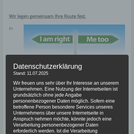
Wir legen gemeinsam Ihre Route fest.
In
Datenschutzerklärung
Stand: 11.07.2025
Wir freuen uns sehr über Ihr Interesse an unserem
Unternehmen. Eine Nutzung der Internetseiten ist
grundsätzlich ohne jede Angabe
dieser Phase führen wir im Rahmen eines Workshops
personenbezogener Daten möglich. Sofern eine
erstmals das gegründete „Steuergremium BGM“
betroffene Person besondere Services unseres
zusammen. Die Mitglieder werden unter meiner
Unternehmens über unsere Internetseite in
Anspruch nehmen möchte, könnte jedoch eine
Anleitung ein einheitliches Verständnis von Betrieblicher
Verarbeitung personenbezogener Daten
Gesundheitsförderung erlangen, grundlegende Ziele
erforderlich werden. Ist die Verarbeitung