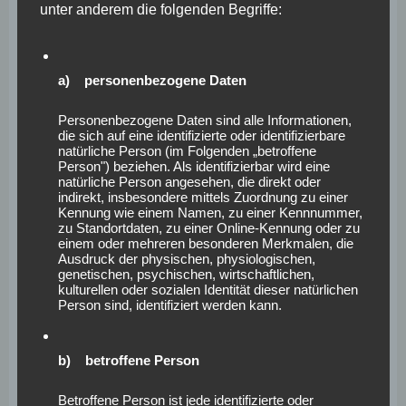
unter anderem die folgenden Begriffe:
Unternehmen, welche Anläufe wurden bereits
a) personenbezogene Daten
unternommen, gibt es noch „Altlasten“, die eventuell
den Projekterfolg gefährden können? Wir werfen
Personenbezogene Daten sind alle Informationen,
die sich auf eine identifizierte oder identifizierbare
gemeinsam einen Blick auf die Daten, die bereits
natürliche Person (im Folgenden „betroffene
erhoben wurden (etwa Krankenstände und
Person") beziehen. Als identifizierbar wird eine
natürliche Person angesehen, die direkt oder
Gesundheitsberichte) und setzen sie soweit möglich und
indirekt, insbesondere mittels Zuordnung zu einer
nötig in Relation zu Branchendaten. Weitere Daten und
Kennung wie einem Namen, zu einer Kennnummer,
zu Standortdaten, zu einer Online-Kennung oder zu
bereits durchgeführte interne Auswertungen helfen
einem oder mehreren besonderen Merkmalen, die
natürlich bei der exakten Verortung des Ist-Zustands.
Ausdruck der physischen, physiologischen,
genetischen, psychischen, wirtschaftlichen,
Weiterhin legen wir gemeinsam fest, welche Methoden
kulturellen oder sozialen Identität dieser natürlichen
Person sind, identifiziert werden kann.
zur Erhebung des aktuellen Gesundheitszustandes noch
wertvoll sein können, wie etwa ein standardisierter
Fragebogen zur Selbsteinschätzung oder eine
b) betroffene Person
Mitarbeiterbefragung und führen diese durch.
Betroffene Person ist jede identifizierte oder