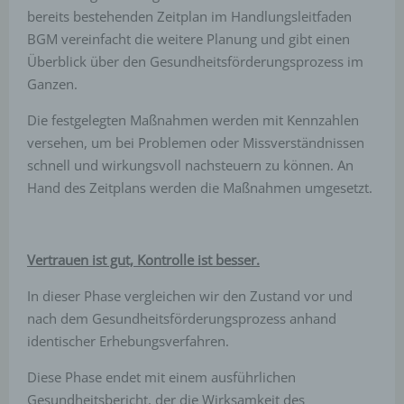
bereits bestehenden Zeitplan im Handlungsleitfaden
BGM vereinfacht die weitere Planung und gibt einen
h) Auftragsverarbeiter
Überblick über den Gesundheitsförderungsprozess im
Ganzen.
Auftragsverarbeiter ist eine natürliche oder
juristische Person, Behörde, Einrichtung oder
andere Stelle, die personenbezogene Daten im
Die festgelegten Maßnahmen werden mit Kennzahlen
Auftrag des Verantwortlichen verarbeitet.
versehen, um bei Problemen oder Missverständnissen
schnell und wirkungsvoll nachsteuern zu können. An
Hand des Zeitplans werden die Maßnahmen umgesetzt.
i) Empfänger
Empfänger ist eine natürliche oder juristische
Person, Behörde, Einrichtung oder andere Stelle,
der personenbezogene Daten offengelegt werden,
Vertrauen ist gut, Kontrolle ist besser.
unabhängig davon, ob es sich bei ihr um einen
Dritten handelt oder nicht. Behörden, die im Rahmen
In dieser Phase vergleichen wir den Zustand vor und
eines bestimmten Untersuchungsauftrags nach
nach dem Gesundheitsförderungsprozess anhand
dem Unionsrecht oder dem Recht der
Mitgliedstaaten möglicherweise personenbezogene
identischer Erhebungsverfahren.
Daten erhalten, gelten jedoch nicht als Empfänger.
Diese Phase endet mit einem ausführlichen
Gesundheitsbericht, der die Wirksamkeit des