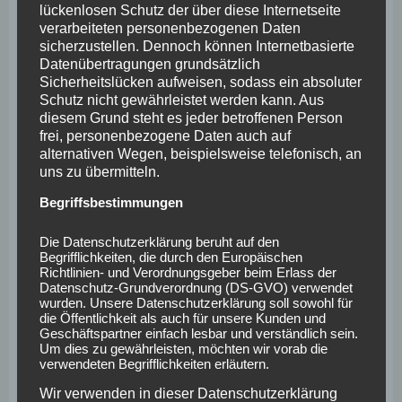
lückenlosen Schutz der über diese Internetseite
Prozess zu verstehen, der fortlaufend optimiert wird.
verarbeiteten personenbezogenen Daten
Denn auch nachdem der Maßnahmenkatalog im
sicherzustellen. Dennoch können Internetbasierte
Datenübertragungen grundsätzlich
Idealfall als Betriebsvereinbarung offiziell beschlossen
Sicherheitslücken aufweisen, sodass ein absoluter
wird, ändern sich fortwährend die Einflussfaktoren auf
Schutz nicht gewährleistet werden kann. Aus
den Gesundheitsförderungsprozess.
diesem Grund steht es jeder betroffenen Person
frei, personenbezogene Daten auch auf
alternativen Wegen, beispielsweise telefonisch, an
uns zu übermitteln.
Was tun Sie schon?
Begriffsbestimmungen
Wo stehen
Sie und Ihr
Die Datenschutzerklärung beruht auf den
Begrifflichkeiten, die durch den Europäischen
Richtlinien- und Verordnungsgeber beim Erlass der
Datenschutz-Grundverordnung (DS-GVO) verwendet
wurden. Unsere Datenschutzerklärung soll sowohl für
die Öffentlichkeit als auch für unsere Kunden und
Geschäftspartner einfach lesbar und verständlich sein.
Um dies zu gewährleisten, möchten wir vorab die
verwendeten Begrifflichkeiten erläutern.
Wir verwenden in dieser Datenschutzerklärung