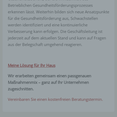
j) Dritter
Betrieblichen Gesundheitsförderungsprozesses
erkennen lässt. Weiterhin bilden sich neue Ansatzpunkte
Dritter ist eine natürliche oder juristische Person,
Behörde, Einrichtung oder andere Stelle außer der
für die Gesundheitsförderung aus, Schwachstellen
betroffenen Person, dem Verantwortlichen, dem
werden identifiziert und eine kontinuierliche
Auftragsverarbeiter und den Personen, die unter der
unmittelbaren Verantwortung des Verantwortlichen
Verbesserung kann erfolgen. Die Geschäftsleitung ist
oder des Auftragsverarbeiters befugt sind, die
jederzeit auf dem aktuellen Stand und kann auf Fragen
personenbezogenen Daten zu verarbeiten.
aus der Belegschaft umgehend reagieren.
k) Einwilligung
Meine Lösung für Ihr Haus
Einwilligung ist jede von der betroffenen Person
freiwillig für den bestimmten Fall in informierter
Weise und unmissverständlich abgegebene
Wir erarbeiten gemeinsam einen passgenauen
Willensbekundung in Form einer Erklärung oder
Maßnahmenmix – ganz auf Ihr Unternehmen
einer sonstigen eindeutigen bestätigenden
Handlung, mit der die betroffene Person zu
zugeschnitten.
verstehen gibt, dass sie mit der Verarbeitung der sie
betreffenden personenbezogenen Daten
Vereinbaren Sie einen kostenfreien Beratungstermin.
einverstanden ist.