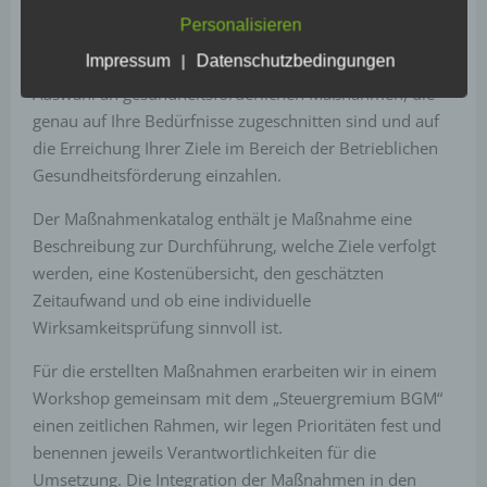
Anhand der Bewertung des Gesundheitsberichtes und
einer spezifischen betroffenen Person zugeordnet
Personalisieren
werden können, sofern diese zusätzlichen
der konkreten Zielsetzung erarbeiten wir einen
Informationen gesondert aufbewahrt werden und
Impressum
|
Datenschutzbedingungen
geeigneten Maßnahmenkatalog. Er beinhaltet eine
technischen und organisatorischen Maßnahmen
unterliegen, die gewährleisten, dass die
Auswahl an gesundheitsförderlichen Maßnahmen, die
personenbezogenen Daten nicht einer identifizierten
genau auf Ihre Bedürfnisse zugeschnitten sind und auf
oder identifizierbaren natürlichen Person
zugewiesen werden.
die Erreichung Ihrer Ziele im Bereich der Betrieblichen
Gesundheitsförderung einzahlen.
g) Verantwortlicher oder für die Verarbeitung
Der Maßnahmenkatalog enthält je Maßnahme eine
Verantwortlicher
Beschreibung zur Durchführung, welche Ziele verfolgt
werden, eine Kostenübersicht, den geschätzten
Verantwortlicher oder für die Verarbeitung
Verantwortlicher ist die natürliche oder juristische
Zeitaufwand und ob eine individuelle
Person, Behörde, Einrichtung oder andere Stelle, die
Wirksamkeitsprüfung sinnvoll ist.
allein oder gemeinsam mit anderen über die Zwecke
und Mittel der Verarbeitung von personenbezogenen
Daten entscheidet. Sind die Zwecke und Mittel
Für die erstellten Maßnahmen erarbeiten wir in einem
dieser Verarbeitung durch das Unionsrecht oder das
Workshop gemeinsam mit dem „Steuergremium BGM“
Recht der Mitgliedstaaten vorgegeben, so kann der
Verantwortliche beziehungsweise können die
einen zeitlichen Rahmen, wir legen Prioritäten fest und
bestimmten Kriterien seiner Benennung nach dem
benennen jeweils Verantwortlichkeiten für die
Unionsrecht oder dem Recht der Mitgliedstaaten
vorgesehen werden.
Umsetzung. Die Integration der Maßnahmen in den