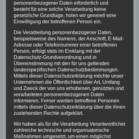
erarbeiten und sich im Hinblick auf das künftige
personenbezogener Daten erforderlich und
Vorgehen synchronisieren. Ausgangspunkt sind zwei
besteht für eine solche Verarbeitung keine
gesetzliche Grundlage, holen wir generell eine
Kernanforderungen:
Einwilligung der betroffenen Person ein.
Schutz vor krankmachenden (pathogenetischen)
Die Verarbeitung personenbezogener Daten,
Einflüssen,
beispielsweise des Namens, der Anschrift, E-Mail-
Förderung von gesundheitserzeugenden
Adresse oder Telefonnummer einer betroffenen
Person, erfolgt stets im Einklang mit der
(salutogenetischen) Faktoren.
Datenschutz-Grundverordnung und in
Übereinstimmung mit den für uns geltenden
Es entsteht dabei Ihr betriebseigenes
landesspezifischen Datenschutzbestimmungen.
Gesundheitsmanagementhandbuch, das künftig der
Mittels dieser Datenschutzerklärung möchte unser
Dokumentation und als Handlungsanleitung für den
Unternehmen die Öffentlichkeit über Art, Umfang
Betrieblichen Gesundheitsförderungsprozess dient. Es
und Zweck der von uns erhobenen, genutzten und
verarbeiteten personenbezogenen Daten
werden alle Einzelheiten der organisatorischen und
informieren. Ferner werden betroffene Personen
zeitlichen Abläufe, sowie Aufgaben und Zuständigkeiten
mittels dieser Datenschutzerklärung über die ihnen
geregelt. Somit sind auch die Verantwortlichkeiten der
zustehenden Rechte aufgeklärt.
am Umsetzungsprozess beteiligten Personen klar
Wir haben als für die Verarbeitung Verantwortlicher
nachvollziehbar definiert.
zahlreiche technische und organisatorische
Maßnahmen umgesetzt, um einen möglichst
Auch die Erarbeitung des Handbuches ist nachhaltig als