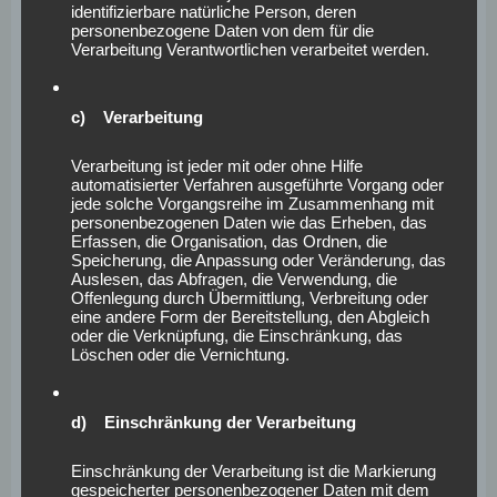
identifizierbare natürliche Person, deren
Diese Phase endet mit einem Bericht zum aktuellen
personenbezogene Daten von dem für die
Gesundheitszustand im Unternehmen. Die
Verarbeitung Verantwortlichen verarbeitet werden.
eingeflossenen Erhebungsmethoden werden regelmäßig
wiederholt und bei Bedarf um Weitere ergänzt. Die
c) Verarbeitung
regelmäßige Erstellung eines Gesundheitsberichtes lässt
die Wirksamkeit des Betrieblichen
Verarbeitung ist jeder mit oder ohne Hilfe
Gesundheitsförderungsprozesses deutlich werden.
automatisierter Verfahren ausgeführte Vorgang oder
jede solche Vorgangsreihe im Zusammenhang mit
Weiterhin lassen sich neue Ansatzpunkte für die
personenbezogenen Daten wie das Erheben, das
Gesundheitsförderung ermitteln, Schwachstellen
Erfassen, die Organisation, das Ordnen, die
Speicherung, die Anpassung oder Veränderung, das
aufdecken und eine kontinuierliche Verbesserung durch
Auslesen, das Abfragen, die Verwendung, die
Maßnahmenanpassungen oder -ergänzungen erzielen.
Offenlegung durch Übermittlung, Verbreitung oder
eine andere Form der Bereitstellung, den Abgleich
oder die Verknüpfung, die Einschränkung, das
Löschen oder die Vernichtung.
Wir erarbeiten gemeinsam ganz konkrete Ziele.
d) Einschränkung der Verarbeitung
In einem weiteren Workshop interpretieren und
bewerten wir gemeinsam den vorliegenden
Einschränkung der Verarbeitung ist die Markierung
Gesundheitsbericht. Aus den gewonnenen
gespeicherter personenbezogener Daten mit dem