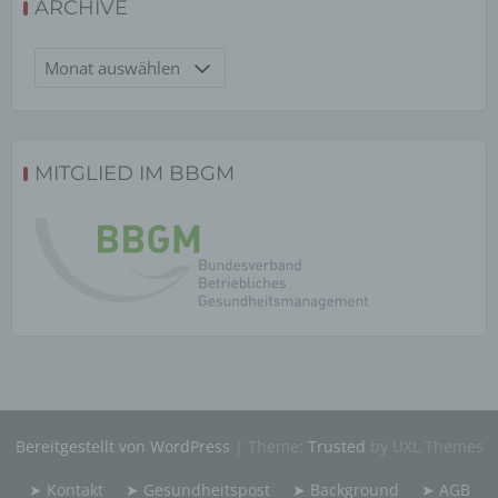
ARCHIVE
genetischen, psychischen, wirtschaftlichen,
kulturellen oder sozialen Identität dieser natürlichen
Person sind, identifiziert werden kann.
Archive
b) betroffene Person
Betroffene Person ist jede identifizierte oder
MITGLIED IM BBGM
identifizierbare natürliche Person, deren
personenbezogene Daten von dem für die
Verarbeitung Verantwortlichen verarbeitet werden.
c) Verarbeitung
Verarbeitung ist jeder mit oder ohne Hilfe
automatisierter Verfahren ausgeführte Vorgang oder
jede solche Vorgangsreihe im Zusammenhang mit
personenbezogenen Daten wie das Erheben, das
Erfassen, die Organisation, das Ordnen, die
Speicherung, die Anpassung oder Veränderung, das
Bereitgestellt von WordPress
|
Theme:
Trusted
by UXL Themes
Auslesen, das Abfragen, die Verwendung, die
Offenlegung durch Übermittlung, Verbreitung oder
eine andere Form der Bereitstellung, den Abgleich
➤ Kontakt
➤ Gesundheitspost
➤ Background
➤ AGB