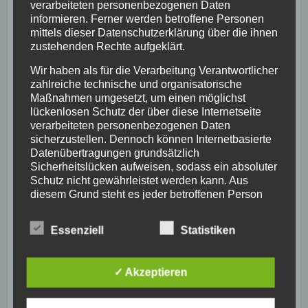
verarbeiteten personenbezogenen Daten
informieren. Ferner werden betroffene Personen
mittels dieser Datenschutzerklärung über die ihnen
zustehenden Rechte aufgeklärt.
Wir haben als für die Verarbeitung Verantwortlicher
zahlreiche technische und organisatorische
Maßnahmen umgesetzt, um einen möglichst
lückenlosen Schutz der über diese Internetseite
verarbeiteten personenbezogenen Daten
sicherzustellen. Dennoch können Internetbasierte
Datenübertragungen grundsätzlich
Sicherheitslücken aufweisen, sodass ein absoluter
Schutz nicht gewährleistet werden kann. Aus
diesem Grund steht es jeder betroffenen Person
frei, personenbezogene Daten auch auf
alternativen Wegen, beispielsweise telefonisch, an
Essenziell
Statistiken
uns zu übermitteln.
„Ich entwickle Self-Coaching-Programme für
ganzheitliche Ernährung – für dich, wenn du nie mehr
Begriffsbestimmungen
eine Diät machen möchtest, sondern ein besseres
✓ Akzeptieren
Körpergefühl erlangen möchtest, mit mehr Energie und
Die Datenschutzerklärung beruht auf den
Begrifflichkeiten, die durch den Europäischen
echter Veränderung, die bleibt.“