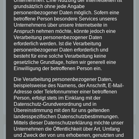
Unternehmen. Eine Nutzung der Internetseiten ist
grundsätzlich ohne jede Angabe
personenbezogener Daten möglich. Sofern eine
betroffene Person besondere Services unseres
Unternehmens über unsere Internetseite in
Anspruch nehmen möchte, könnte jedoch eine
Bitte erklären Sie sich einverstanden, damit Ihre Anfrage
Verarbeitung personenbezogener Daten
gesendet werden kann:*
erforderlich werden. Ist die Verarbeitung
Ich bin bis zu meinem Widerruf damit
personenbezogener Daten erforderlich und
besteht für eine solche Verarbeitung keine
einverstanden, dass mich Yvonne Beck per E-Mail und
gesetzliche Grundlage, holen wir generell eine
per Telefon zu meinem Anliegen informiert und berät.
Einwilligung der betroffenen Person ein.
Meinen Widerruf richte ich ggf. an
Die Verarbeitung personenbezogener Daten,
widerruf@yvonnebeck.de.
beispielsweise des Namens, der Anschrift, E-Mail-
Adresse oder Telefonnummer einer betroffenen
Person, erfolgt stets im Einklang mit der
Die mit * gekennzeichneten Felder sind Pflichtfelder.
Datenschutz-Grundverordnung und in
Übereinstimmung mit den für uns geltenden
landesspezifischen Datenschutzbestimmungen.
Mittels dieser Datenschutzerklärung möchte unser
Unternehmen die Öffentlichkeit über Art, Umfang
YVONNE BECK
und Zweck der von uns erhobenen, genutzten und