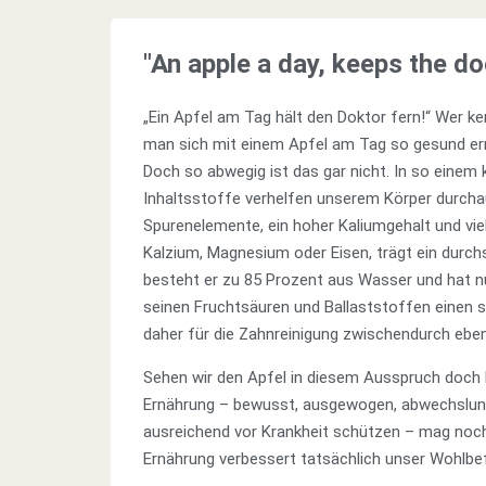
"An apple a day, keeps the do
„Ein Apfel am Tag hält den Doktor fern!“ Wer k
man sich mit einem Apfel am Tag so gesund ernä
Doch so abwegig ist das gar nicht. In so einem 
Inhaltsstoffe verhelfen unserem Körper durcha
Spurenelemente, ein hoher Kaliumgehalt und vie
Kalzium, Magnesium oder Eisen, trägt ein durchs
besteht er zu 85 Prozent aus Wasser und hat nu
seinen Fruchtsäuren und Ballaststoffen einen st
daher für die Zahnreinigung zwischendurch ebe
Sehen wir den Apfel in diesem Ausspruch doch li
Ernährung – bewusst, ausgewogen, abwechslungsr
ausreichend vor Krankheit schützen – mag noch
Ernährung verbessert tatsächlich unser Wohlbe