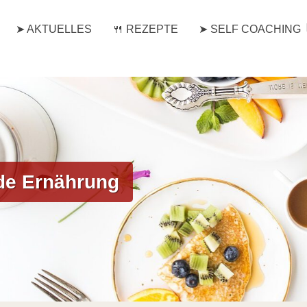
➤ AKTUELLES
🍴 REZEPTE
➤ SELF COACHING
de Ernährung