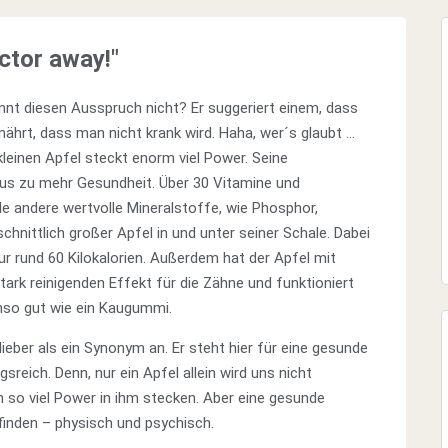
ctor away!"
ennt diesen Ausspruch nicht? Er suggeriert einem, dass
hrt, dass man nicht krank wird. Haha, wer´s glaubt …
kleinen Apfel steckt enorm viel Power. Seine
us zu mehr Gesundheit. Über 30 Vitamine und
le andere wertvolle Mineralstoffe, wie Phosphor,
chnittlich großer Apfel in und unter seiner Schale. Dabei
r rund 60 Kilokalorien. Außerdem hat der Apfel mit
ark reinigenden Effekt für die Zähne und funktioniert
nso gut wie ein Kaugummi.
eber als ein Synonym an. Er steht hier für eine gesunde
eich. Denn, nur ein Apfel allein wird uns nicht
 so viel Power in ihm stecken. Aber eine gesunde
finden – physisch und psychisch.