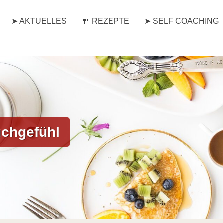
➤ AKTUELLES
🍴 REZEPTE
➤ SELF COACHING
chgefühl