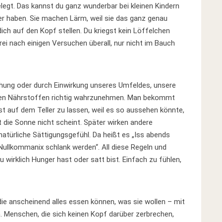
gelegt. Das kannst du ganz wunderbar bei kleinen Kindern
r haben. Sie machen Lärm, weil sie das ganz genau
dich auf den Kopf stellen. Du kriegst kein Löffelchen
ei nach einigen Versuchen überall, nur nicht im Bauch
iehung oder durch Einwirkung unseres Umfeldes, unsere
ten Nährstoffen richtig wahrzunehmen. Man bekommt
st auf dem Teller zu lassen, weil es so aussehen könnte,
 die Sonne nicht scheint. Später wirken andere
atürliche Sättigungsgefühl. Da heißt es „Iss abends
n Nullkommanix schlank werden“. All diese Regeln und
 wirklich Hunger hast oder satt bist. Einfach zu fühlen,
 die anscheinend alles essen können, was sie wollen – mit
 Menschen, die sich keinen Kopf darüber zerbrechen,