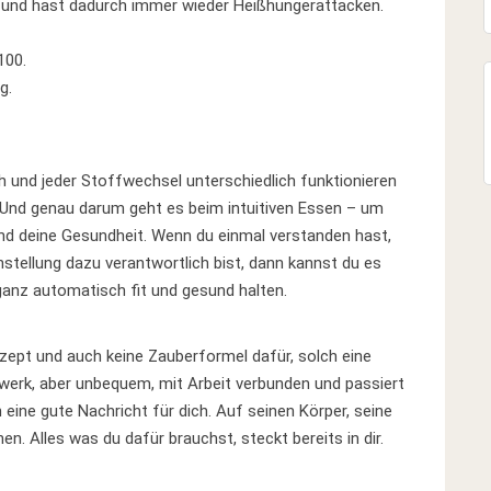
n und hast dadurch immer wieder Heißhungerattacken.
100.
g.
h und jeder Stoffwechsel unterschiedlich funktionieren
bt. Und genau darum geht es beim intuitiven Essen – um
nd deine Gesundheit. Wenn du einmal verstanden hast,
nstellung dazu verantwortlich bist, dann kannst du es
anz automatisch fit und gesund halten.
ezept und auch keine Zauberformel dafür, solch eine
nwerk, aber unbequem, mit Arbeit verbunden und passiert
eine gute Nachricht für dich. Auf seinen Körper, seine
n. Alles was du dafür brauchst, steckt bereits in dir.