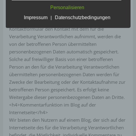
Cookie-ID. Eine Cookie-ID ist eine eindeutige
ebenfalls eine allgemeine Adresse der sogenannten
Kennung des Cookies. Sie besteht aus einer
Personalisieren
Zeichenfolge, durch welche Internetseiten und
elektronischen Post (E-Mail-Adresse) umfasst. Sofern
Impressum
|
Datenschutzbedingungen
Server dem konkreten Internetbrowser zugeordnet
eine betroffene Person per E-Mail oder über ein
werden können, in dem das Cookie gespeichert
Kontaktformular den Kontakt mit dem für die
wurde. Dies ermöglicht es den besuchten
Verarbeitung Verantwortlichen aufnimmt, werden die
Internetseiten und Servern, den individuellen
Browser der betroffenen Person von anderen
von der betroffenen Person übermittelten
Internetbrowsern, die andere Cookies enthalten,
personenbezogenen Daten automatisch gespeichert.
zu unterscheiden. Ein bestimmter Internetbrowser
Solche auf freiwilliger Basis von einer betroffenen
kann über die eindeutige Cookie-ID wiedererkannt
Person an den für die Verarbeitung Verantwortlichen
und identifiziert werden.
übermittelten personenbezogenen Daten werden für
Durch den Einsatz von Cookies kann den Nutzern
Zwecke der Bearbeitung oder der Kontaktaufnahme zur
dieser Internetseite nutzerfreundlichere Services
betroffenen Person gespeichert. Es erfolgt keine
bereitstellen, die ohne die Cookie-Setzung nicht
möglich wären.
Weitergabe dieser personenbezogenen Daten an Dritte.
<h4>Kommentarfunktion im Blog auf der
Mittels eines Cookies können die Informationen
Internetseite</h4>
und Angebote auf unserer Internetseite im Sinne
des Benutzers optimiert werden. Cookies
Wir bieten den Nutzern auf einem Blog, der sich auf der
ermöglichen uns, wie bereits erwähnt, die
Internetseite des für die Verarbeitung Verantwortlichen
Benutzer unserer Internetseite wiederzuerkennen.
befindet, die Möglichkeit, individuelle Kommentare zu