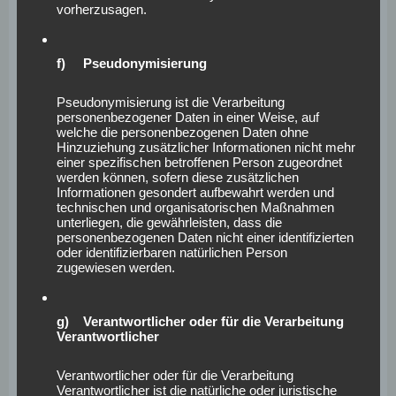
Internetseite, (6) eine Internet-Protokoll-Adresse (IP-
vorherzusagen.
Adresse), (7) der Internet-Service-Provider des
zugreifenden Systems und (8) sonstige ähnliche Daten
f) Pseudonymisierung
und Informationen, die der Gefahrenabwehr im Falle
von Angriffen auf unsere informationstechnologischen
Pseudonymisierung ist die Verarbeitung
Systeme dienen.
personenbezogener Daten in einer Weise, auf
welche die personenbezogenen Daten ohne
Bei der Nutzung dieser allgemeinen Daten und
Hinzuziehung zusätzlicher Informationen nicht mehr
einer spezifischen betroffenen Person zugeordnet
Informationen ziehen wird keine Rückschlüsse auf die
werden können, sofern diese zusätzlichen
betroffene Person. Diese Informationen werden
Informationen gesondert aufbewahrt werden und
technischen und organisatorischen Maßnahmen
vielmehr benötigt, um (1) die Inhalte unserer
unterliegen, die gewährleisten, dass die
Internetseite korrekt auszuliefern, (2) die Inhalte unserer
personenbezogenen Daten nicht einer identifizierten
oder identifizierbaren natürlichen Person
Internetseite sowie die Werbung für diese zu
zugewiesen werden.
optimieren, (3) die dauerhafte Funktionsfähigkeit
unserer informationstechnologischen Systeme und der
Technik unserer Internetseite zu gewährleisten sowie (4)
g) Verantwortlicher oder für die Verarbeitung
Verantwortlicher
um Strafverfolgungsbehörden im Falle eines
Cyberangriffes die zur Strafverfolgung notwendigen
Verantwortlicher oder für die Verarbeitung
Informationen bereitzustellen. Diese anonym
Verantwortlicher ist die natürliche oder juristische