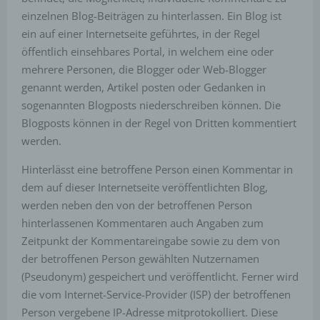
Zweck dieser Wiedererkennung ist es, den
einzelnen Blog-Beiträgen zu hinterlassen. Ein Blog ist
Nutzern die Verwendung unserer Internetseite zu
erleichtern. Der Benutzer einer Internetseite, die
ein auf einer Internetseite geführtes, in der Regel
Cookies verwendet, muss beispielsweise nicht bei
öffentlich einsehbares Portal, in welchem eine oder
jedem Besuch der Internetseite erneut seine
mehrere Personen, die Blogger oder Web-Blogger
Zugangsdaten eingeben, weil dies von der
genannt werden, Artikel posten oder Gedanken in
Internetseite und dem auf dem Computersystem
des Benutzers abgelegten Cookie übernommen
sogenannten Blogposts niederschreiben können. Die
wird. Ein weiteres Beispiel ist das Cookie eines
Blogposts können in der Regel von Dritten kommentiert
Warenkorbes im Online-Shop. Der Online-Shop
werden.
merkt sich die Artikel, die ein Kunde in den
virtuellen Warenkorb gelegt hat, über ein Cookie.
Hinterlässt eine betroffene Person einen Kommentar in
Die betroffene Person kann die Setzung von
dem auf dieser Internetseite veröffentlichten Blog,
Cookies durch unsere Internetseite jederzeit
werden neben den von der betroffenen Person
mittels einer entsprechenden Einstellung des
hinterlassenen Kommentaren auch Angaben zum
genutzten Internetbrowsers verhindern und damit
Zeitpunkt der Kommentareingabe sowie zu dem von
der Setzung von Cookies dauerhaft
widersprechen. Ferner können bereits gesetzte
der betroffenen Person gewählten Nutzernamen
Cookies jederzeit über einen Internetbrowser oder
(Pseudonym) gespeichert und veröffentlicht. Ferner wird
andere Softwareprogramme gelöscht werden. Dies
die vom Internet-Service-Provider (ISP) der betroffenen
ist in allen gängigen Internetbrowsern möglich.
Person vergebene IP-Adresse mitprotokolliert. Diese
Deaktiviert die betroffene Person die Setzung von