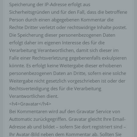
Cookies in dem genutzten Internetbrowser, sind
Speicherung der IP-Adresse erfolgt aus
unter Umständen nicht alle Funktionen unserer
Sicherheitsgründen und für den Fall, dass die betroffene
Internetseite vollumfänglich nutzbar.
Person durch einen abgegebenen Kommentar die
Erfassung von allgemeinen Daten und
Rechte Dritter verletzt oder rechtswidrige Inhalte postet.
Informationen
Die Speicherung dieser personenbezogenen Daten
erfolgt daher im eigenen Interesse des für die
Die Internetseite erfasst mit jedem Aufruf der
Verarbeitung Verantwortlichen, damit sich dieser im
Internetseite durch eine betroffene Person oder ein
automatisiertes System eine Reihe von allgemeinen
Falle einer Rechtsverletzung gegebenenfalls exkulpieren
Daten und Informationen. Diese allgemeinen Daten und
könnte. Es erfolgt keine Weitergabe dieser erhobenen
Informationen werden in den Logfiles des Servers
gespeichert. Erfasst werden können die (1)
personenbezogenen Daten an Dritte, sofern eine solche
verwendeten Browsertypen und Versionen, (2) das
Weitergabe nicht gesetzlich vorgeschrieben ist oder der
vom zugreifenden System verwendete
Betriebssystem, (3) die Internetseite, von welcher ein
Rechtsverteidigung des für die Verarbeitung
zugreifendes System auf unsere Internetseite gelangt
Verantwortlichen dient.
(sogenannte Referrer), (4) die Unterwebseiten, welche
über ein zugreifendes System auf unserer Internetseite
<h4>Gravatar</h4>
angesteuert werden, (5) das Datum und die Uhrzeit
Bei Kommentaren wird auf den Gravatar Service von
eines Zugriffs auf die Internetseite, (6) eine Internet-
Protokoll-Adresse (IP-Adresse), (7) der Internet-
Auttomatic zurückgegriffen. Gravatar gleicht Ihre Email-
Service-Provider des zugreifenden Systems und (8)
Adresse ab und bildet – sofern Sie dort registriert sind –
sonstige ähnliche Daten und Informationen, die der
Gefahrenabwehr im Falle von Angriffen auf unsere
Ihr Avatar-Bild neben dem Kommentar ab. Sollten Sie