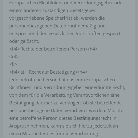
Europäischen Richtlinien- und Verordnungsgeber oder
getrennt von allen durch eine betroffene Person
angegebenen personenbezogenen Daten
einem anderen zuständigen Gesetzgeber
gespeichert.
vorgeschriebene Speicherfrist ab, werden die
personenbezogenen Daten routinemäßig und
Registrierung auf unserer Internetseite
entsprechend den gesetzlichen Vorschriften gesperrt
Die betroffene Person hat die Möglichkeit, sich auf der
oder gelöscht.
Internetseite des für die Verarbeitung Verantwortlichen
<h4>Rechte der betroffenen Person</h4>
unter Angabe von personenbezogenen Daten zu
registrieren. Welche personenbezogenen Daten dabei
<ul>
an den für die Verarbeitung Verantwortlichen übermittelt
<li>
werden, ergibt sich aus der jeweiligen Eingabemaske,
die für die Registrierung verwendet wird. Die von der
<h4>a) Recht auf Bestätigung</h4>
betroffenen Person eingegebenen personenbezogenen
Jede betroffene Person hat das vom Europäischen
Daten werden ausschließlich für die interne
Verwendung bei dem für die Verarbeitung
Richtlinien- und Verordnungsgeber eingeräumte Recht,
Verantwortlichen und für eigene Zwecke erhoben und
von dem für die Verarbeitung Verantwortlichen eine
gespeichert. Der für die Verarbeitung Verantwortliche
Bestätigung darüber zu verlangen, ob sie betreffende
kann die Weitergabe an einen oder mehrere
Auftragsverarbeiter, beispielsweise einen
personenbezogene Daten verarbeitet werden. Möchte
Paketdienstleister, veranlassen, der die
eine betroffene Person dieses Bestätigungsrecht in
personenbezogenen Daten ebenfalls ausschließlich für
eine interne Verwendung, die dem für die Verarbeitung
Anspruch nehmen, kann sie sich hierzu jederzeit an
Verantwortlichen zuzurechnen ist, nutzt.
einen Mitarbeiter des für die Verarbeitung