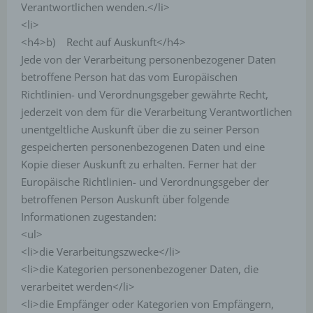
Durch eine Registrierung auf der Internetseite des
Verantwortlichen wenden.</li>
für die Verarbeitung Verantwortlichen wird ferner
<li>
die vom Internet-Service-Provider (ISP) der
<h4>b) Recht auf Auskunft</h4>
betroffenen Person vergebene IP-Adresse, das
Datum sowie die Uhrzeit der Registrierung
Jede von der Verarbeitung personenbezogener Daten
gespeichert. Die Speicherung dieser Daten erfolgt
betroffene Person hat das vom Europäischen
vor dem Hintergrund, dass nur so der Missbrauch
Richtlinien- und Verordnungsgeber gewährte Recht,
unserer Dienste verhindert werden kann, und
jederzeit von dem für die Verarbeitung Verantwortlichen
diese Daten im Bedarfsfall ermöglichen,
begangene Straftaten aufzuklären. Insofern ist die
unentgeltliche Auskunft über die zu seiner Person
Speicherung dieser Daten zur Absicherung des für
gespeicherten personenbezogenen Daten und eine
die Verarbeitung Verantwortlichen erforderlich.
Kopie dieser Auskunft zu erhalten. Ferner hat der
Eine Weitergabe dieser Daten an Dritte erfolgt
Europäische Richtlinien- und Verordnungsgeber der
grundsätzlich nicht, sofern keine gesetzliche
Pflicht zur Weitergabe besteht oder die Weitergabe
betroffenen Person Auskunft über folgende
der Strafverfolgung dient.
Informationen zugestanden:
<ul>
Die Registrierung der betroffenen Person unter
freiwilliger Angabe personenbezogener Daten
<li>die Verarbeitungszwecke</li>
dient dem für die Verarbeitung Verantwortlichen
<li>die Kategorien personenbezogener Daten, die
dazu, der betroffenen Person Inhalte oder
verarbeitet werden</li>
Leistungen anzubieten, die aufgrund der Natur der
<li>die Empfänger oder Kategorien von Empfängern,
Sache nur registrierten Benutzern angeboten