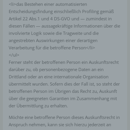
<li>das Bestehen einer automatisierten
Die Internetseite enthält aufgrund von gesetzlichen
Vorschriften Angaben, die eine schnelle elektronische
Entscheidungsfindung einschließlich Profiling gemäß
Kontaktaufnahme zu unserem Unternehmen sowie
Artikel 22 Abs.1 und 4 DS-GVO und — zumindest in
eine unmittelbare Kommunikation mit uns ermöglichen,
was ebenfalls eine allgemeine Adresse der
diesen Fällen — aussagekräftige Informationen über die
sogenannten elektronischen Post (E-Mail-Adresse)
involvierte Logik sowie die Tragweite und die
umfasst. Sofern eine betroffene Person per E-Mail oder
über ein Kontaktformular den Kontakt mit dem für die
angestrebten Auswirkungen einer derartigen
Verarbeitung Verantwortlichen aufnimmt, werden die
Verarbeitung für die betroffene Person</li>
von der betroffenen Person übermittelten
personenbezogenen Daten automatisch gespeichert.
</ul>
Solche auf freiwilliger Basis von einer betroffenen
Ferner steht der betroffenen Person ein Auskunftsrecht
Person an den für die Verarbeitung Verantwortlichen
übermittelten personenbezogenen Daten werden für
darüber zu, ob personenbezogene Daten an ein
Zwecke der Bearbeitung oder der Kontaktaufnahme
Drittland oder an eine internationale Organisation
zur betroffenen Person gespeichert. Es erfolgt keine
Weitergabe dieser personenbezogenen Daten an
übermittelt wurden. Sofern dies der Fall ist, so steht der
Dritte.
betroffenen Person im Übrigen das Recht zu, Auskunft
Kommentarfunktion im Blog auf der Internetseite
über die geeigneten Garantien im Zusammenhang mit
der Übermittlung zu erhalten.
Wir bieten den Nutzern auf einem Blog, der sich auf der
Internetseite des für die Verarbeitung Verantwortlichen
Möchte eine betroffene Person dieses Auskunftsrecht in
befindet, die Möglichkeit, individuelle Kommentare zu
einzelnen Blog-Beiträgen zu hinterlassen. Ein Blog ist
Anspruch nehmen, kann sie sich hierzu jederzeit an
ein auf einer Internetseite geführtes, in der Regel