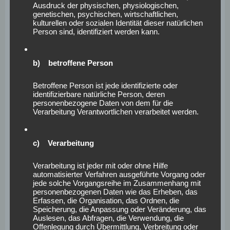
Zugangsdaten eingeben, weil dies von der Internetseite
Ausdruck der physischen, physiologischen,
genetischen, psychischen, wirtschaftlichen,
und dem auf dem Computersystem des Benutzers
kulturellen oder sozialen Identität dieser natürlichen
abgelegten Cookie übernommen wird. Ein weiteres
Person sind, identifiziert werden kann.
Beispiel ist das Cookie eines Warenkorbes im Online-
Shop. Der Online-Shop merkt sich die Artikel, die ein
b) betroffene Person
Kunde in den virtuellen Warenkorb gelegt hat, über ein
Cookie.
Betroffene Person ist jede identifizierte oder
identifizierbare natürliche Person, deren
Die betroffene Person kann die Setzung von Cookies
personenbezogene Daten von dem für die
Verarbeitung Verantwortlichen verarbeitet werden.
durch unsere Internetseite jederzeit mittels einer
entsprechenden Einstellung des genutzten
Internetbrowsers verhindern und damit der Setzung von
c) Verarbeitung
Cookies dauerhaft widersprechen. Ferner können
bereits gesetzte Cookies jederzeit über einen
Verarbeitung ist jeder mit oder ohne Hilfe
automatisierter Verfahren ausgeführte Vorgang oder
Internetbrowser oder andere Softwareprogramme
jede solche Vorgangsreihe im Zusammenhang mit
gelöscht werden. Dies ist in allen gängigen
personenbezogenen Daten wie das Erheben, das
Erfassen, die Organisation, das Ordnen, die
Internetbrowsern möglich. Deaktiviert die betroffene
Speicherung, die Anpassung oder Veränderung, das
Person die Setzung von Cookies in dem genutzten
Auslesen, das Abfragen, die Verwendung, die
Offenlegung durch Übermittlung, Verbreitung oder
Internetbrowser, sind unter Umständen nicht alle