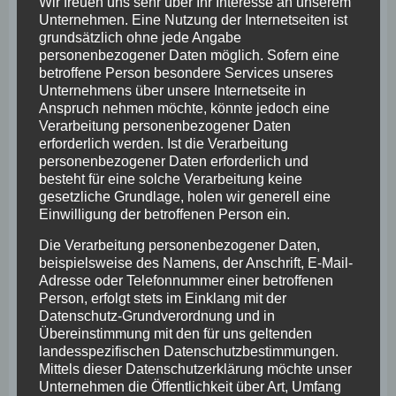
Wir freuen uns sehr über Ihr Interesse an unserem
Charakter ist die:
Unternehmen. Eine Nutzung der Internetseiten ist
grundsätzlich ohne jede Angabe
Yvonne Beck - Gesundheitsberatung
personenbezogener Daten möglich. Sofern eine
betroffene Person besondere Services unseres
Yvonne Beck
Unternehmens über unsere Internetseite in
Anspruch nehmen möchte, könnte jedoch eine
Vennepoth 28
Verarbeitung personenbezogener Daten
erforderlich werden. Ist die Verarbeitung
46047 Oberhausen
personenbezogener Daten erforderlich und
besteht für eine solche Verarbeitung keine
Deutschland
gesetzliche Grundlage, holen wir generell eine
Einwilligung der betroffenen Person ein.
01781983084
Die Verarbeitung personenbezogener Daten,
E-Mail:
mail
@
yvonnebeck.de
beispielsweise des Namens, der Anschrift, E-Mail-
Adresse oder Telefonnummer einer betroffenen
Person, erfolgt stets im Einklang mit der
<h4>Cookies / SessionStorage / LocalStorage</h4>
Datenschutz-Grundverordnung und in
Übereinstimmung mit den für uns geltenden
Die Internetseiten verwenden teilweise so genannte
landesspezifischen Datenschutzbestimmungen.
Cookies, LocalStorage und SessionStorage. Dies dient
Mittels dieser Datenschutzerklärung möchte unser
dazu, unser Angebot nutzerfreundlicher, effektiver und
Unternehmen die Öffentlichkeit über Art, Umfang