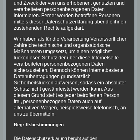
sicherer zu machen. Local Storage und SessionStorage
und Zweck der von uns erhobenen, genutzten und
verarbeiteten personenbezogenen Daten
ist eine Technologie, mit welcher ihr Browser Daten auf
informieren. Ferner werden betroffene Personen
Ihrem Computer oder mobilen Gerät abspeichert.
mittels dieser Datenschutzerklärung über die ihnen
Cookies sind Textdateien, welche über einen
zustehenden Rechte aufgeklärt.
Internetbrowser auf einem Computersystem abgelegt
Wir haben als für die Verarbeitung Verantwortlicher
und gespeichert werden. Sie können die Verwendung
zahlreiche technische und organisatorische
von Cookies, LocalStorage und SessionStorage durch
Maßnahmen umgesetzt, um einen möglichst
entsprechende Einstellung in Ihrem Browser
lückenlosen Schutz der über diese Internetseite
verarbeiteten personenbezogenen Daten
verhindern.
sicherzustellen. Dennoch können Internetbasierte
Datenübertragungen grundsätzlich
Zahlreiche Internetseiten und Server verwenden
Sicherheitslücken aufweisen, sodass ein absoluter
Cookies. Viele Cookies enthalten eine sogenannte
Schutz nicht gewährleistet werden kann. Aus
Cookie-ID. Eine Cookie-ID ist eine eindeutige Kennung
diesem Grund steht es jeder betroffenen Person
des Cookies. Sie besteht aus einer Zeichenfolge, durch
frei, personenbezogene Daten auch auf
alternativen Wegen, beispielsweise telefonisch, an
welche Internetseiten und Server dem konkreten
uns zu übermitteln.
Internetbrowser zugeordnet werden können, in dem
das Cookie gespeichert wurde. Dies ermöglicht es den
Begriffsbestimmungen
besuchten Internetseiten und Servern, den individuellen
Die Datenschutzerklärung beruht auf den
Browser der betroffenen Person von anderen