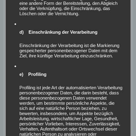
eine andere Form der Bereitstellung, den Abgleich
Funktionen unserer Internetseite vollumfänglich
oder die Verknüpfung, die Einschränkung, das
Löschen oder die Vernichtung.
nutzbar.
<h4>Erfassung von allgemeinen Daten und
Informationen</h4>
d) Einschränkung der Verarbeitung
Die Internetseite erfasst mit jedem Aufruf der
Internetseite durch eine betroffene Person oder ein
Einschränkung der Verarbeitung ist die Markierung
gespeicherter personenbezogener Daten mit dem
automatisiertes System eine Reihe von allgemeinen
Ziel, ihre künftige Verarbeitung einzuschränken.
Daten und Informationen. Diese allgemeinen Daten und
Informationen werden in den Logfiles des Servers
e) Profiling
gespeichert. Erfasst werden können die (1) verwendeten
Browsertypen und Versionen, (2) das vom zugreifenden
Profiling ist jede Art der automatisierten Verarbeitung
System verwendete Betriebssystem, (3) die
personenbezogener Daten, die darin besteht, dass
Internetseite, von welcher ein zugreifendes System auf
diese personenbezogenen Daten verwendet
werden, um bestimmte persönliche Aspekte, die
unsere Internetseite gelangt (sogenannte Referrer), (4)
sich auf eine natürliche Person beziehen, zu
die Unterwebseiten, welche über ein zugreifendes
bewerten, insbesondere, um Aspekte bezüglich
Arbeitsleistung, wirtschaftlicher Lage, Gesundheit,
System auf unserer Internetseite angesteuert werden,
persönlicher Vorlieben, Interessen, Zuverlässigkeit,
(5) das Datum und die Uhrzeit eines Zugriffs auf die
Verhalten, Aufenthaltsort oder Ortswechsel dieser
natürlichen Person zu analysieren oder