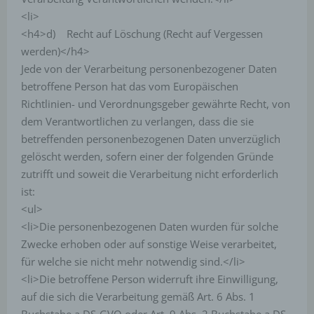
erfolgt daher im eigenen Interesse des für die
Verarbeitung Verantwortlichen, damit sich dieser
<li>
im Falle einer Rechtsverletzung gegebenenfalls
<h4>d) Recht auf Löschung (Recht auf Vergessen
exkulpieren könnte. Es erfolgt keine Weitergabe
werden)</h4>
dieser erhobenen personenbezogenen Daten an
Jede von der Verarbeitung personenbezogener Daten
Dritte, sofern eine solche Weitergabe nicht
gesetzlich vorgeschrieben ist oder der
betroffene Person hat das vom Europäischen
Rechtsverteidigung des für die Verarbeitung
Richtlinien- und Verordnungsgeber gewährte Recht, von
Verantwortlichen dient.
dem Verantwortlichen zu verlangen, dass die sie
Gravatar
betreffenden personenbezogenen Daten unverzüglich
gelöscht werden, sofern einer der folgenden Gründe
Bei Kommentaren wird auf den Gravatar Service von
zutrifft und soweit die Verarbeitung nicht erforderlich
Auttomatic zurückgegriffen. Gravatar gleicht Ihre
ist:
Email-Adresse ab und bildet – sofern Sie dort registriert
sind – Ihr Avatar-Bild neben dem Kommentar ab.
<ul>
Sollten Sie nicht registriert sein, wird kein Bild
<li>Die personenbezogenen Daten wurden für solche
angezeigt. Zu beachten ist, dass alle registrierten
WordPress-User automatisch auch bei Gravatar
Zwecke erhoben oder auf sonstige Weise verarbeitet,
registriert sind. Details zu Gravatar:
für welche sie nicht mehr notwendig sind.</li>
https://de.gravatar.com
<li>Die betroffene Person widerruft ihre Einwilligung,
Routinemäßige Löschung und Sperrung von
personenbezogenen Daten
auf die sich die Verarbeitung gemäß Art. 6 Abs. 1