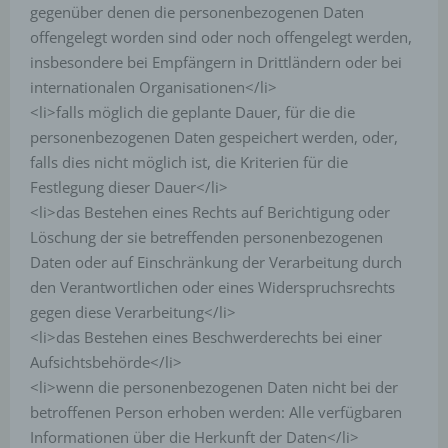
werden können. Registrierten Personen steht die
gegenüber denen die personenbezogenen Daten
Möglichkeit frei, die bei der Registrierung
offengelegt worden sind oder noch offengelegt werden,
angegebenen personenbezogenen Daten
insbesondere bei Empfängern in Drittländern oder bei
jederzeit abzuändern oder vollständig aus dem
internationalen Organisationen</li>
Datenbestand des für die Verarbeitung
Verantwortlichen löschen zu lassen.
<li>falls möglich die geplante Dauer, für die die
personenbezogenen Daten gespeichert werden, oder,
Der für die Verarbeitung Verantwortliche erteilt
falls dies nicht möglich ist, die Kriterien für die
jeder betroffenen Person jederzeit auf Anfrage
Auskunft darüber, welche personenbezogenen
Festlegung dieser Dauer</li>
Daten über die betroffene Person gespeichert sind.
<li>das Bestehen eines Rechts auf Berichtigung oder
Ferner berichtigt oder löscht der für die
Löschung der sie betreffenden personenbezogenen
Verarbeitung Verantwortliche personenbezogene
Daten oder auf Einschränkung der Verarbeitung durch
Daten auf Wunsch oder Hinweis der betroffenen
Person, soweit dem keine gesetzlichen
den Verantwortlichen oder eines Widerspruchsrechts
Aufbewahrungspflichten entgegenstehen. Die
gegen diese Verarbeitung</li>
Gesamtheit der Mitarbeiter des für die Verarbeitung
<li>das Bestehen eines Beschwerderechts bei einer
Verantwortlichen stehen der betroffenen Person in
Aufsichtsbehörde</li>
diesem Zusammenhang als Ansprechpartner zur
Verfügung.
<li>wenn die personenbezogenen Daten nicht bei der
betroffenen Person erhoben werden: Alle verfügbaren
Kontaktmöglichkeit über die Internetseite
Informationen über die Herkunft der Daten</li>