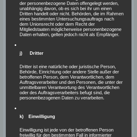
der personenbezogene Daten offengelegt werden,
personenbezogenen Daten werden ausschließlich für
unabhängig davon, ob es sich bei ihr um einen
die interne Verwendung bei dem für die Verarbeitung
Dritten handelt oder nicht. Behörden, die im Rahmen
eines bestimmten Untersuchungsauftrags nach
Verantwortlichen und für eigene Zwecke erhoben und
dem Unionsrecht oder dem Recht der
gespeichert. Der für die Verarbeitung Verantwortliche
Mitgliedstaaten möglicherweise personenbezogene
Daten erhalten, gelten jedoch nicht als Empfänger.
kann die Weitergabe an einen oder mehrere
Auftragsverarbeiter, beispielsweise einen
Paketdienstleister, veranlassen, der die
j) Dritter
personenbezogenen Daten ebenfalls ausschließlich für
eine interne Verwendung, die dem für die Verarbeitung
Dritter ist eine natürliche oder juristische Person,
Behörde, Einrichtung oder andere Stelle außer der
Verantwortlichen zuzurechnen ist, nutzt.
betroffenen Person, dem Verantwortlichen, dem
Auftragsverarbeiter und den Personen, die unter der
Durch eine Registrierung auf der Internetseite des für
unmittelbaren Verantwortung des Verantwortlichen
oder des Auftragsverarbeiters befugt sind, die
die Verarbeitung Verantwortlichen wird ferner die vom
personenbezogenen Daten zu verarbeiten.
Internet-Service-Provider (ISP) der betroffenen Person
vergebene IP-Adresse, das Datum sowie die Uhrzeit der
k) Einwilligung
Registrierung gespeichert. Die Speicherung dieser Daten
erfolgt vor dem Hintergrund, dass nur so der
Einwilligung ist jede von der betroffenen Person
Missbrauch unserer Dienste verhindert werden kann,
freiwillig für den bestimmten Fall in informierter