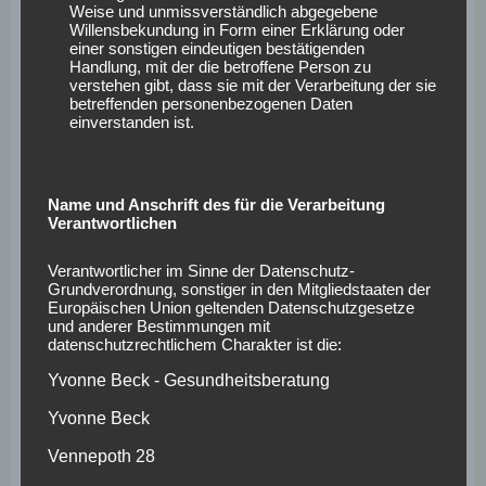
und diese Daten im Bedarfsfall ermöglichen, begangene
Weise und unmissverständlich abgegebene
Willensbekundung in Form einer Erklärung oder
Straftaten aufzuklären. Insofern ist die Speicherung
einer sonstigen eindeutigen bestätigenden
dieser Daten zur Absicherung des für die Verarbeitung
Handlung, mit der die betroffene Person zu
verstehen gibt, dass sie mit der Verarbeitung der sie
Verantwortlichen erforderlich. Eine Weitergabe dieser
betreffenden personenbezogenen Daten
Daten an Dritte erfolgt grundsätzlich nicht, sofern keine
einverstanden ist.
gesetzliche Pflicht zur Weitergabe besteht oder die
Weitergabe der Strafverfolgung dient.
Name und Anschrift des für die Verarbeitung
Die Registrierung der betroffenen Person unter
Verantwortlichen
freiwilliger Angabe personenbezogener Daten dient dem
für die Verarbeitung Verantwortlichen dazu, der
Verantwortlicher im Sinne der Datenschutz-
Grundverordnung, sonstiger in den Mitgliedstaaten der
betroffenen Person Inhalte oder Leistungen anzubieten,
Europäischen Union geltenden Datenschutzgesetze
die aufgrund der Natur der Sache nur registrierten
und anderer Bestimmungen mit
datenschutzrechtlichem Charakter ist die:
Benutzern angeboten werden können. Registrierten
Personen steht die Möglichkeit frei, die bei der
Yvonne Beck - Gesundheitsberatung
Registrierung angegebenen personenbezogenen Daten
Yvonne Beck
jederzeit abzuändern oder vollständig aus dem
Vennepoth 28
Datenbestand des für die Verarbeitung Verantwortlichen