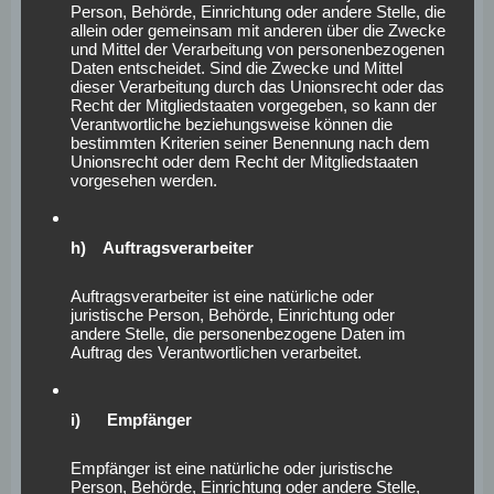
Person, Behörde, Einrichtung oder andere Stelle, die
erhobenen Daten und Informationen werden durch uns
allein oder gemeinsam mit anderen über die Zwecke
daher einerseits statistisch und ferner mit dem Ziel
und Mittel der Verarbeitung von personenbezogenen
Daten entscheidet. Sind die Zwecke und Mittel
ausgewertet, den Datenschutz und die Datensicherheit
dieser Verarbeitung durch das Unionsrecht oder das
in unserem Unternehmen zu erhöhen, um letztlich ein
Recht der Mitgliedstaaten vorgegeben, so kann der
Verantwortliche beziehungsweise können die
optimales Schutzniveau für die von uns verarbeiteten
bestimmten Kriterien seiner Benennung nach dem
personenbezogenen Daten sicherzustellen. Die
Unionsrecht oder dem Recht der Mitgliedstaaten
vorgesehen werden.
anonymen Daten der Server-Logfiles werden getrennt
von allen durch eine betroffene Person angegebenen
personenbezogenen Daten gespeichert.
h) Auftragsverarbeiter
<h4>Registrierung auf unserer Internetseite</h4>
Die betroffene Person hat die Möglichkeit, sich auf der
Auftragsverarbeiter ist eine natürliche oder
juristische Person, Behörde, Einrichtung oder
Internetseite des für die Verarbeitung Verantwortlichen
andere Stelle, die personenbezogene Daten im
unter Angabe von personenbezogenen Daten zu
Auftrag des Verantwortlichen verarbeitet.
registrieren. Welche personenbezogenen Daten dabei
an den für die Verarbeitung Verantwortlichen
i) Empfänger
übermittelt werden, ergibt sich aus der jeweiligen
Eingabemaske, die für die Registrierung verwendet wird.
Empfänger ist eine natürliche oder juristische
Die von der betroffenen Person eingegebenen
Person, Behörde, Einrichtung oder andere Stelle,