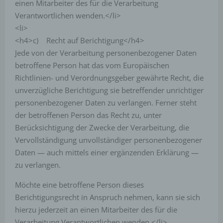
einen Mitarbeiter des für die Verarbeitung
öffentlich einsehbares Portal, in welchem eine oder
mehrere Personen, die Blogger oder Web-Blogger
Verantwortlichen wenden.</li>
genannt werden, Artikel posten oder Gedanken in
<li>
sogenannten Blogposts niederschreiben können. Die
Blogposts können in der Regel von Dritten kommentiert
<h4>c) Recht auf Berichtigung</h4>
werden.
Jede von der Verarbeitung personenbezogener Daten
Hinterlässt eine betroffene Person einen
betroffene Person hat das vom Europäischen
Kommentar in dem auf dieser Internetseite
Richtlinien- und Verordnungsgeber gewährte Recht, die
veröffentlichten Blog, werden neben den von der
unverzügliche Berichtigung sie betreffender unrichtiger
betroffenen Person hinterlassenen Kommentaren
personenbezogener Daten zu verlangen. Ferner steht
auch Angaben zum Zeitpunkt der
Kommentareingabe sowie zu dem von der
der betroffenen Person das Recht zu, unter
betroffenen Person gewählten Nutzernamen
Berücksichtigung der Zwecke der Verarbeitung, die
(Pseudonym) gespeichert und veröffentlicht.
Vervollständigung unvollständiger personenbezogener
Ferner wird die vom Internet-Service-Provider
Daten — auch mittels einer ergänzenden Erklärung —
(ISP) der betroffenen Person vergebene IP-
Adresse mitprotokolliert. Diese Speicherung der
zu verlangen.
IP-Adresse erfolgt aus Sicherheitsgründen und für
den Fall, dass die betroffene Person durch einen
Möchte eine betroffene Person dieses
abgegebenen Kommentar die Rechte Dritter
Berichtigungsrecht in Anspruch nehmen, kann sie sich
verletzt oder rechtswidrige Inhalte postet. Die
hierzu jederzeit an einen Mitarbeiter des für die
Speicherung dieser personenbezogenen Daten
Verarbeitung Verantwortlichen wenden.</li>