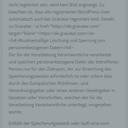
informationstechnologischen Systeme dienen.
nicht registriert sein, wird kein Bild angezeigt. Zu
Bei der Nutzung dieser allgemeinen Daten und
beachten ist, dass alle registrierten WordPress-User
Informationen ziehen wird keine Rückschlüsse auf
automatisch auch bei Gravatar registriert sind. Details
die betroffene Person. Diese Informationen werden
zu Gravatar: <a href="https://de.gravatar.com"
vielmehr benötigt, um (1) die Inhalte unserer
target="blank">https://de.gravatar.com</a>
Internetseite korrekt auszuliefern, (2) die Inhalte
unserer Internetseite sowie die Werbung für diese
<h4>Routinemäßige Löschung und Sperrung von
zu optimieren, (3) die dauerhafte
personenbezogenen Daten</h4>
Funktionsfähigkeit unserer
Der für die Verarbeitung Verantwortliche verarbeitet
informationstechnologischen Systeme und der
und speichert personenbezogene Daten der betroffenen
Technik unserer Internetseite zu gewährleisten
sowie (4) um Strafverfolgungsbehörden im Falle
Person nur für den Zeitraum, der zur Erreichung des
eines Cyberangriffes die zur Strafverfolgung
Speicherungszwecks erforderlich ist oder sofern dies
notwendigen Informationen bereitzustellen. Diese
durch den Europäischen Richtlinien- und
anonym erhobenen Daten und Informationen
Verordnungsgeber oder einen anderen Gesetzgeber in
werden durch uns daher einerseits statistisch und
ferner mit dem Ziel ausgewertet, den Datenschutz
Gesetzen oder Vorschriften, welchen der für die
und die Datensicherheit in unserem Unternehmen
Verarbeitung Verantwortliche unterliegt, vorgesehen
zu erhöhen, um letztlich ein optimales
wurde.
Schutzniveau für die von uns verarbeiteten
personenbezogenen Daten sicherzustellen. Die
Entfällt der Speicherungszweck oder läuft eine vom
anonymen Daten der Server-Logfiles werden