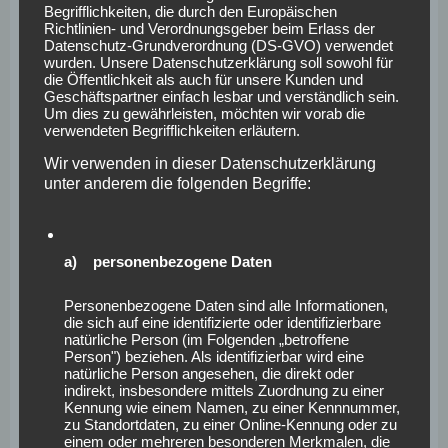
Begrifflichkeiten, die durch den Europäischen
Internetbrowsern, die andere Cookies enthalten, zu
Richtlinien- und Verordnungsgeber beim Erlass der
Datenschutz-Grundverordnung (DS-GVO) verwendet
unterscheiden. Ein bestimmter Internetbrowser kann
wurden. Unsere Datenschutzerklärung soll sowohl für
über die eindeutige Cookie-ID wiedererkannt und
die Öffentlichkeit als auch für unsere Kunden und
Geschäftspartner einfach lesbar und verständlich sein.
identifiziert werden.
Um dies zu gewährleisten, möchten wir vorab die
verwendeten Begrifflichkeiten erläutern.
Durch den Einsatz von Cookies kann den Nutzern dieser
Internetseite nutzerfreundlichere Services bereitstellen,
Wir verwenden in dieser Datenschutzerklärung
unter anderem die folgenden Begriffe:
die ohne die Cookie-Setzung nicht möglich wären.
Mittels eines Cookies können die Informationen und
Angebote auf unserer Internetseite im Sinne des
a) personenbezogene Daten
Benutzers optimiert werden. Cookies ermöglichen uns,
wie bereits erwähnt, die Benutzer unserer Internetseite
Personenbezogene Daten sind alle Informationen,
die sich auf eine identifizierte oder identifizierbare
wiederzuerkennen. Zweck dieser Wiedererkennung ist
natürliche Person (im Folgenden „betroffene
es, den Nutzern die Verwendung unserer Internetseite
Person") beziehen. Als identifizierbar wird eine
natürliche Person angesehen, die direkt oder
zu erleichtern. Der Benutzer einer Internetseite, die
indirekt, insbesondere mittels Zuordnung zu einer
Cookies verwendet, muss beispielsweise nicht bei
Kennung wie einem Namen, zu einer Kennnummer,
zu Standortdaten, zu einer Online-Kennung oder zu
jedem Besuch der Internetseite erneut seine
einem oder mehreren besonderen Merkmalen, die