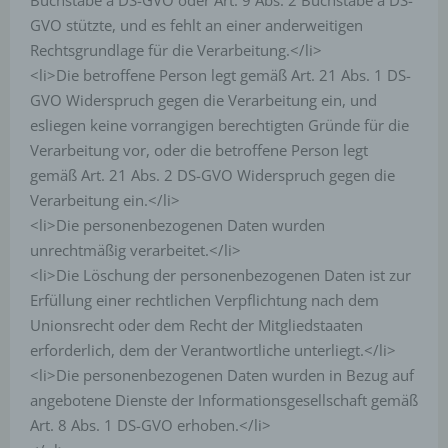
Buchstabe a DS-GVO oder Art. 9 Abs. 2 Buchstabe a DS-
Der für die Verarbeitung Verantwortliche verarbeitet und
GVO stützte, und es fehlt an einer anderweitigen
speichert personenbezogene Daten der betroffenen
Rechtsgrundlage für die Verarbeitung.</li>
Person nur für den Zeitraum, der zur Erreichung des
Speicherungszwecks erforderlich ist oder sofern dies
<li>Die betroffene Person legt gemäß Art. 21 Abs. 1 DS-
durch den Europäischen Richtlinien- und
GVO Widerspruch gegen die Verarbeitung ein, und
Verordnungsgeber oder einen anderen Gesetzgeber in
Gesetzen oder Vorschriften, welchen der für die
esliegen keine vorrangigen berechtigten Gründe für die
Verarbeitung Verantwortliche unterliegt, vorgesehen
Verarbeitung vor, oder die betroffene Person legt
wurde.
gemäß Art. 21 Abs. 2 DS-GVO Widerspruch gegen die
Entfällt der Speicherungszweck oder läuft eine
Verarbeitung ein.</li>
vom Europäischen Richtlinien- und
<li>Die personenbezogenen Daten wurden
Verordnungsgeber oder einem anderen
zuständigen Gesetzgeber vorgeschriebene
unrechtmäßig verarbeitet.</li>
Speicherfrist ab, werden die personenbezogenen
<li>Die Löschung der personenbezogenen Daten ist zur
Daten routinemäßig und entsprechend den
Erfüllung einer rechtlichen Verpflichtung nach dem
gesetzlichen Vorschriften gesperrt oder gelöscht.
Unionsrecht oder dem Recht der Mitgliedstaaten
Rechte der betroffenen Person
erforderlich, dem der Verantwortliche unterliegt.</li>
<li>Die personenbezogenen Daten wurden in Bezug auf
angebotene Dienste der Informationsgesellschaft gemäß
Art. 8 Abs. 1 DS-GVO erhoben.</li>
a) Recht auf Bestätigung