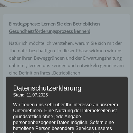
Einstiegsphase: Lernen Sie den Betrieblichen
Gesundheitsförderungsprozess kennen!
Natürlich möchte ich verstehen, warum Sie sich mit der
Thematik beschäftigen. In dieser Phase widmen wir uns
daher Ihren Beweggründen und der Erwartungshaltung
dahinter, lernen uns kennen und entwickeln gemeinsam
eine Definition Ihres „Betrieblichen
Gesundheitsmanagements“ – passgenau für Ihre
Datenschutzerklärung
Unternehmenssituation. Üblicherweise bilden wir in der
Einstiegsphase ein „Steuergremium BGM“. Hier werden
Stand: 11.07.2025
alle Akteure zusammengeführt, die mit der
Wir freuen uns sehr über Ihr Interesse an unserem
Gesunderhaltung der Beschäftigten befasst sind. Das
Unternehmen. Eine Nutzung der Internetseiten ist
grundsätzlich ohne jede Angabe
Gremium arbeitet während des gesamten Prozesses eng
personenbezogener Daten möglich. Sofern eine
zusammen.
betroffene Person besondere Services unseres