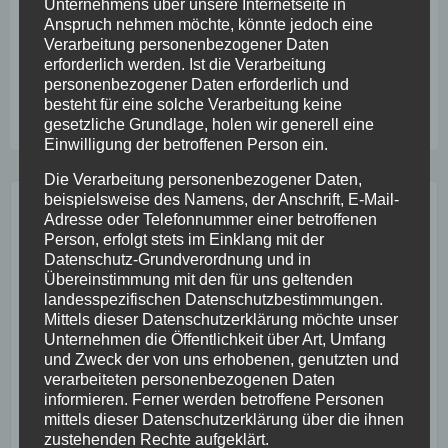
Unternehmens über unsere Internetseite in
Ihr Interesse ist geweckt? Gern sende ich Ihnen
Anspruch nehmen möchte, könnte jedoch eine
unverbindlich weitere Informationen zu.
Bitte schreiben
Verarbeitung personenbezogener Daten
Sie mir eine kurze Nachricht.
erforderlich werden. Ist die Verarbeitung
personenbezogener Daten erforderlich und
besteht für eine solche Verarbeitung keine
gesetzliche Grundlage, holen wir generell eine
Einwilligung der betroffenen Person ein.
Die Verarbeitung personenbezogener Daten,
beispielsweise des Namens, der Anschrift, E-Mail-
YVONNE BECK
Adresse oder Telefonnummer einer betroffenen
Person, erfolgt stets im Einklang mit der
Datenschutz-Grundverordnung und in
Übereinstimmung mit den für uns geltenden
landesspezifischen Datenschutzbestimmungen.
Mittels dieser Datenschutzerklärung möchte unser
Unternehmen die Öffentlichkeit über Art, Umfang
und Zweck der von uns erhobenen, genutzten und
verarbeiteten personenbezogenen Daten
informieren. Ferner werden betroffene Personen
mittels dieser Datenschutzerklärung über die ihnen
zustehenden Rechte aufgeklärt.