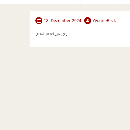
18. Dezember 2024
YvonneBeck
[mailpoet_page]