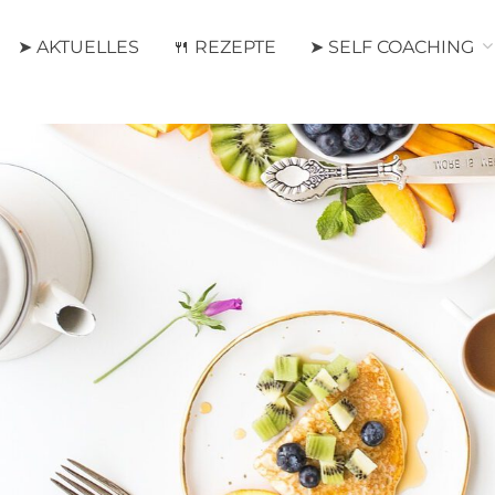
➤ AKTUELLES
🍴 REZEPTE
➤ SELF COACHING