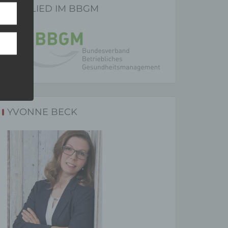
MITGLIED IM BBGM
n.
ffene
YVONNE BECK
ehen,
ng wie
-
sdruck
ichen,
iert
erson,