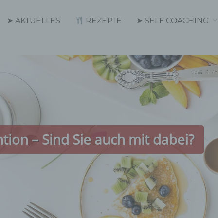
➤ AKTUELLES
REZEPTE
➤ SELF COACHING
ion – Sind Sie auch mit dabei?