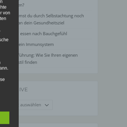
en
belohnen?
chte
r von
So kommst du durch Selbstachtung noch
ten
besser an dein Gesundheitsziel
.
Gesund essen nach Bauchgefühl
ische
Liebe Dein Immunsystem
Lebensführung: Wie Sie Ihren eigenen
Lebensstil finden
n
ann.
ise
ARCHIVE
Archive
hutz-
rung