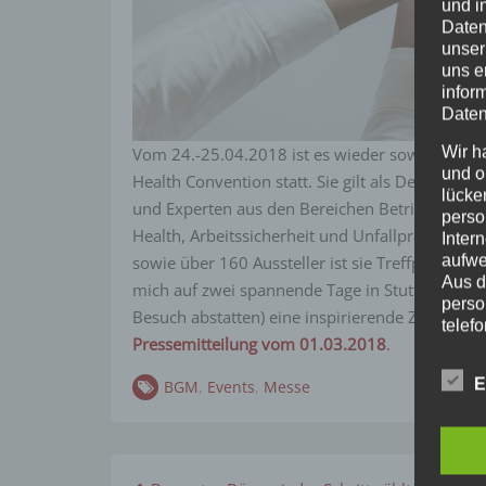
und i
Daten
unser
uns e
infor
Daten
Wir h
Vom 24.-25.04.2018 ist es wieder soweit. Auf 
und o
Health Convention statt. Sie gilt als Deutschlan
lücke
und Experten aus den Bereichen Betriebliche G
perso
Health, Arbeitssicherheit und Unfallprävention
Inter
aufwe
sowie über 160 Aussteller ist sie Treffpunkt Nu
Aus d
mich auf zwei spannende Tage in Stuttgart und 
perso
Besuch abstatten) eine inspirierende Zeit.
Mehr 
telef
Pressemitteilung vom 01.03.2018
.
Begri
E
BGM
,
Events
,
Messe
Die Da
Europ
Grund
soll s
Geschä