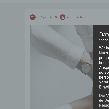
3. April 2018
YvonneBeck
Dat
Stand
Wir f
Nutzu
perso
beson
Anspr
perso
perso
Verar
Einwi
Die V
der A
Perso