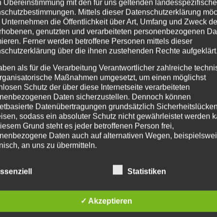
n Übereinstimmung mit den für uns geltenden landesspezifisch
schutzbestimmungen. Mittels dieser Datenschutzerklärung mö
 Unternehmen die Öffentlichkeit über Art, Umfang und Zweck de
rhobenen, genutzten und verarbeiteten personenbezogenen Da
mieren. Ferner werden betroffene Personen mittels dieser
schutzerklärung über die ihnen zustehenden Rechte aufgeklärt
aben als für die Verarbeitung Verantwortlicher zahlreiche techn
dem Stuttgarter Messegelände findet die Corporate
rganisatorische Maßnahmen umgesetzt, um einen möglichst
ds wichtigster BGM-Gipfel. Hier treffen sich Entscheider
nlosen Schutz der über diese Internetseite verarbeiteten
esundheitsförderung, Beratung und Prävention, E-
nenbezogenen Daten sicherzustellen. Dennoch können
.
Mit mehr als 80 Vorträgen und Diskussionsrunden
netbasierte Datenübertragungen grundsätzlich Sicherheitslücke
isen, sodass ein absoluter Schutz nicht gewährleistet werden k
mmer 1 für Interessierte in diesem Bereich. Ich freue
iesem Grund steht es jeder betroffenen Person frei,
wünsche Ihnen (falls Sie der Messe ebenfalls einen
nenbezogene Daten auch auf alternativen Wegen, beispielswe
Informationen zur Messe erhalten Sie hier in der
onisch, an uns zu übermitteln.
ffsbestimmungen
ssenziell
Statistiken
tenschutzerklärung beruht auf den Begrifflichkeiten, die durch den
äischen Richtlinien- und Verordnungsgeber beim Erlass der Datensc
verordnung (DS-GVO) verwendet wurden. Unsere Datenschutzerklä
✓ Akzeptieren
owohl für die Öffentlichkeit als auch für unsere Kunden und
ftspartner einfach lesbar und verständlich sein. Um dies zu