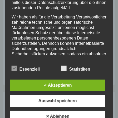
mittels dieser Datenschutzerklärung über die ihnen
LETZTE BEITRÄGE:
zustehenden Rechte aufgeklärt.
Wir haben als für die Verarbeitung Verantwortlicher
Weshalb spüren wir ein solches Glücksgefühl, wenn wir
zahlreiche technische und organisatorische
uns mit Essen belohnen?
Maßnahmen umgesetzt, um einen möglichst
lückenlosen Schutz der über diese Internetseite
So kommst du durch Selbstachtung noch besser an dein
verarbeiteten personenbezogenen Daten
sicherzustellen. Dennoch können Internetbasierte
Gesundheitsziel
Datenübertragungen grundsätzlich
Gesund essen nach Bauchgefühl
Sicherheitslücken aufweisen, sodass ein absoluter
Schutz nicht gewährleistet werden kann. Aus
Liebe Dein Immunsystem
diesem Grund steht es jeder betroffenen Person
Essenziell
Statistiken
frei, personenbezogene Daten auch auf
Lebensführung: Wie Sie Ihren eigenen Lebensstil finden
alternativen Wegen, beispielsweise telefonisch, an
uns zu übermitteln.
✓ Akzeptieren
Begriffsbestimmungen
ARCHIVE
Die Datenschutzerklärung beruht auf den
Auswahl speichern
Begrifflichkeiten, die durch den Europäischen
Richtlinien- und Verordnungsgeber beim Erlass der
Archive
Datenschutz-Grundverordnung (DS-GVO) verwendet
✕ Ablehnen