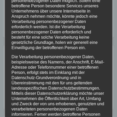
personenbezogener Daten möglich. Sofern eine
oder sogar ganz vermeiden. Für zusätzliche
betroffene Person besondere Services unseres
Unternehmens über unsere Internetseite in
Bewegungseinheiten haben Viele oft keine Zeit und so
Anspruch nehmen möchte, könnte jedoch eine
scheitert es an der Umsetzung.…
Hier geht´s weiter!
Verarbeitung personenbezogener Daten
erforderlich werden. Ist die Verarbeitung
Bewegung
,
Motivation
,
Sport
personenbezogener Daten erforderlich und
besteht für eine solche Verarbeitung keine
gesetzliche Grundlage, holen wir generell eine
Einwilligung der betroffenen Person ein.
GESUNDHEITSPOST ABONNIEREN:
Die Verarbeitung personenbezogener Daten,
beispielsweise des Namens, der Anschrift, E-Mail-
Adresse oder Telefonnummer einer betroffenen
Person, erfolgt stets im Einklang mit der
Datenschutz-Grundverordnung und in
Übereinstimmung mit den für uns geltenden
landesspezifischen Datenschutzbestimmungen.
Mittels dieser Datenschutzerklärung möchte unser
Unternehmen die Öffentlichkeit über Art, Umfang
und Zweck der von uns erhobenen, genutzten und
verarbeiteten personenbezogenen Daten
informieren. Ferner werden betroffene Personen