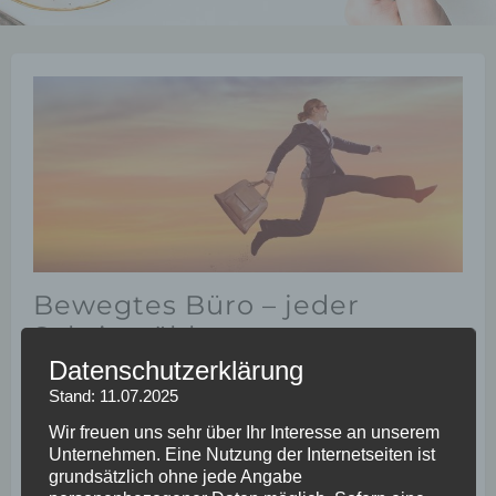
Bewegtes Büro – jeder
Schritt zählt
Datenschutzerklärung
22. März 2018
YvonneBeck
Stand: 11.07.2025
Wir freuen uns sehr über Ihr Interesse an unserem
Es weiß fast jeder. Mit regelmäßiger körperlicher
Unternehmen. Eine Nutzung der Internetseiten ist
Bewegung lässt sich so manche Verspannung,
grundsätzlich ohne jede Angabe
Kopfschmerzen und sogar Übergewicht reduzieren