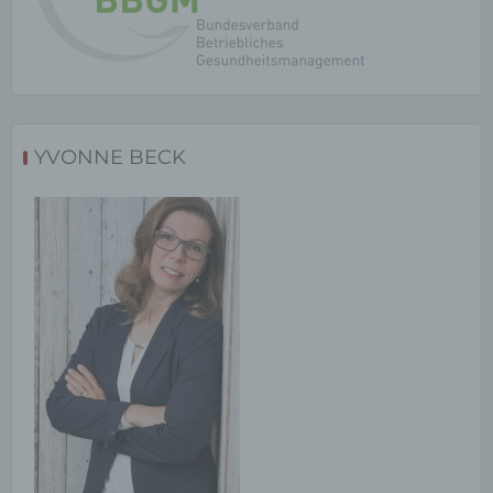
Kennung wie einem Namen, zu einer Kennnummer,
zu Standortdaten, zu einer Online-Kennung oder zu
einem oder mehreren besonderen Merkmalen, die
Ausdruck der physischen, physiologischen,
genetischen, psychischen, wirtschaftlichen,
kulturellen oder sozialen Identität dieser natürlichen
Person sind, identifiziert werden kann.
YVONNE BECK
b) betroffene Person
Betroffene Person ist jede identifizierte oder
identifizierbare natürliche Person, deren
personenbezogene Daten von dem für die
Verarbeitung Verantwortlichen verarbeitet werden.
c) Verarbeitung
Verarbeitung ist jeder mit oder ohne Hilfe
automatisierter Verfahren ausgeführte Vorgang oder
jede solche Vorgangsreihe im Zusammenhang mit
personenbezogenen Daten wie das Erheben, das
Erfassen, die Organisation, das Ordnen, die