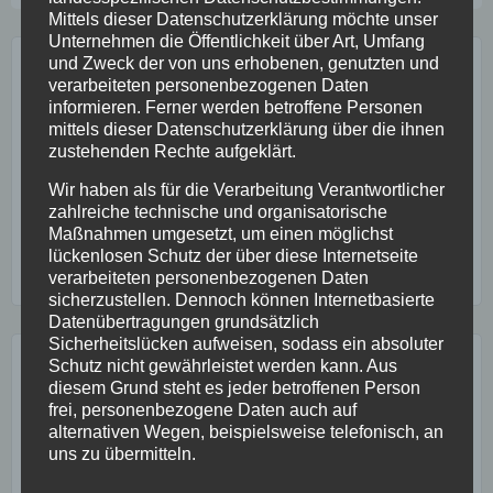
Mittels dieser Datenschutzerklärung möchte unser
Unternehmen die Öffentlichkeit über Art, Umfang
und Zweck der von uns erhobenen, genutzten und
GESUNDHEITSPOST ABONNIEREN:
verarbeiteten personenbezogenen Daten
informieren. Ferner werden betroffene Personen
mittels dieser Datenschutzerklärung über die ihnen
zustehenden Rechte aufgeklärt.
Wir haben als für die Verarbeitung Verantwortlicher
zahlreiche technische und organisatorische
Maßnahmen umgesetzt, um einen möglichst
lückenlosen Schutz der über diese Internetseite
verarbeiteten personenbezogenen Daten
sicherzustellen. Dennoch können Internetbasierte
Datenübertragungen grundsätzlich
Sicherheitslücken aufweisen, sodass ein absoluter
LETZTE BEITRÄGE:
Schutz nicht gewährleistet werden kann. Aus
diesem Grund steht es jeder betroffenen Person
frei, personenbezogene Daten auch auf
Weshalb spüren wir ein solches Glücksgefühl, wenn wir
alternativen Wegen, beispielsweise telefonisch, an
uns mit Essen belohnen?
uns zu übermitteln.
Begriffsbestimmungen