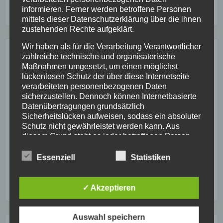
informieren. Ferner werden betroffene Personen
mittels dieser Datenschutzerklärung über die ihnen
zustehenden Rechte aufgeklärt.
Wir haben als für die Verarbeitung Verantwortlicher
LETZTE BEITRÄGE:
zahlreiche technische und organisatorische
Maßnahmen umgesetzt, um einen möglichst
lückenlosen Schutz der über diese Internetseite
Weshalb spüren wir ein solches Glücksgefühl, wenn wir
verarbeiteten personenbezogenen Daten
uns mit Essen belohnen?
sicherzustellen. Dennoch können Internetbasierte
Datenübertragungen grundsätzlich
So kommst du durch Selbstachtung noch besser an dein
Sicherheitslücken aufweisen, sodass ein absoluter
Gesundheitsziel
Schutz nicht gewährleistet werden kann. Aus
diesem Grund steht es jeder betroffenen Person
Gesund essen nach Bauchgefühl
frei, personenbezogene Daten auch auf
alternativen Wegen, beispielsweise telefonisch, an
Essenziell
Statistiken
Liebe Dein Immunsystem
uns zu übermitteln.
Lebensführung: Wie Sie Ihren eigenen Lebensstil finden
Begriffsbestimmungen
✓ Akzeptieren
Die Datenschutzerklärung beruht auf den
Begrifflichkeiten, die durch den Europäischen
Auswahl speichern
Richtlinien- und Verordnungsgeber beim Erlass der