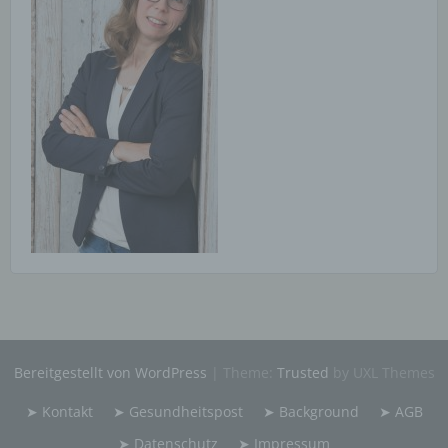
kulturellen oder sozialen Identität dieser natürlichen
Person sind, identifiziert werden kann.
b) betroffene Person
Betroffene Person ist jede identifizierte oder
identifizierbare natürliche Person, deren
personenbezogene Daten von dem für die
Verarbeitung Verantwortlichen verarbeitet werden.
c) Verarbeitung
Verarbeitung ist jeder mit oder ohne Hilfe
automatisierter Verfahren ausgeführte Vorgang oder
jede solche Vorgangsreihe im Zusammenhang mit
personenbezogenen Daten wie das Erheben, das
Erfassen, die Organisation, das Ordnen, die
Bereitgestellt von WordPress
|
Theme:
Trusted
by UXL Themes
Speicherung, die Anpassung oder Veränderung, das
Auslesen, das Abfragen, die Verwendung, die
Offenlegung durch Übermittlung, Verbreitung oder
➤ Kontakt
➤ Gesundheitspost
➤ Background
➤ AGB
eine andere Form der Bereitstellung, den Abgleich
➤ Datenschutz
➤ Impressum
oder die Verknüpfung, die Einschränkung, das