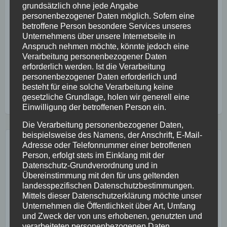
grundsätzlich ohne jede Angabe
Kennen Sie die Vision Zero? Sie ist eine globale
personenbezogener Daten möglich. Sofern eine
betroffene Person besondere Services unseres
Kampagne der DGUV (Deutsche Gesetzliche
Unternehmens über unsere Internetseite in
Unfallversicherung) und stellt eine Vision von einer
Anspruch nehmen möchte, könnte jedoch eine
Welt ohne Arbeitsunfälle und arbeitsbedingter
Verarbeitung personenbezogener Daten
Erkrankungen dar. Aber wie ist das möglich?…
Hier
erforderlich werden. Ist die Verarbeitung
personenbezogener Daten erforderlich und
geht´s weiter!
besteht für eine solche Verarbeitung keine
gesetzliche Grundlage, holen wir generell eine
Arbeitssicherheit
,
Leitfaden
,
Unfälle
Einwilligung der betroffenen Person ein.
Die Verarbeitung personenbezogener Daten,
beispielsweise des Namens, der Anschrift, E-Mail-
GESUNDHEITSPOST ABONNIEREN:
Adresse oder Telefonnummer einer betroffenen
Person, erfolgt stets im Einklang mit der
Datenschutz-Grundverordnung und in
Übereinstimmung mit den für uns geltenden
landesspezifischen Datenschutzbestimmungen.
Mittels dieser Datenschutzerklärung möchte unser
Unternehmen die Öffentlichkeit über Art, Umfang
und Zweck der von uns erhobenen, genutzten und
verarbeiteten personenbezogenen Daten