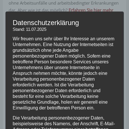
ohne Arbeitsunfälle und arbeitsbedingter Erkrankungen
dar. Aber wie ist das möglich?
Erfahren Sie hier mehr
dazu.
Datenschutzerklärung
Und wie Sie zukünftig noch besser Unfälle in Ihrem
Stand: 11.07.2025
Unternehmen vermeiden können, zeigt Ihnen der
Wir freuen uns sehr über Ihr Interesse an unserem
„Leitfaden für die Umsetzung der Vision Zero im
Unternehmen. Eine Nutzung der Internetseiten ist
Betrieb“
.
grundsätzlich ohne jede Angabe
personenbezogener Daten möglich. Sofern eine
Für die Entwicklung des Leitfadens wurden 700
betroffene Person besondere Services unseres
Unternehmens über unsere Internetseite in
Unternehmer/innen, Führungskräfte und betriebliche
Anspruch nehmen möchte, könnte jedoch eine
Expertinnen und Experten gefragt, mit welchen
Verarbeitung personenbezogener Daten
Maßnahmen gute Erfahrungen gemacht wurden und
erforderlich werden. Ist die Verarbeitung
was wirkt. Außerdem wurden die
personenbezogener Daten erforderlich und
besteht für eine solche Verarbeitung keine
Präventionsexpertinnen und Präventionsexperten des
gesetzliche Grundlage, holen wir generell eine
BG RCI gefragt, was ihrer Erfahrung nach wesentliche
Einwilligung der betroffenen Person ein.
Voraussetzungen für sichere und gesunde Betriebe sind
Die Verarbeitung personenbezogener Daten,
und was zweckmäßig ist. All dies ist in diesen Leitfaden
beispielsweise des Namens, der Anschrift, E-Mail-
eingeflossen und steht nun zur Anwendung für Sie