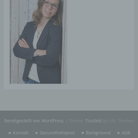
Verarbeitung ist jeder mit oder ohne Hilfe
automatisierter Verfahren ausgeführte Vorgang oder
jede solche Vorgangsreihe im Zusammenhang mit
personenbezogenen Daten wie das Erheben, das
Erfassen, die Organisation, das Ordnen, die
Speicherung, die Anpassung oder Veränderung, das
Auslesen, das Abfragen, die Verwendung, die
Offenlegung durch Übermittlung, Verbreitung oder
eine andere Form der Bereitstellung, den Abgleich
oder die Verknüpfung, die Einschränkung, das
Löschen oder die Vernichtung.
d) Einschränkung der Verarbeitung
Einschränkung der Verarbeitung ist die Markierung
gespeicherter personenbezogener Daten mit dem
Ziel, ihre künftige Verarbeitung einzuschränken.
e) Profiling
Bereitgestellt von WordPress
|
Theme:
Trusted
by UXL Themes
Profiling ist jede Art der automatisierten Verarbeitung
➤ Kontakt
➤ Gesundheitspost
➤ Background
➤ AGB
personenbezogener Daten, die darin besteht, dass