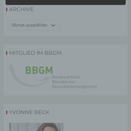
die sich auf eine identifizierte oder identifizierbare
natürliche Person (im Folgenden „betroffene
ARCHIVE
Person") beziehen. Als identifizierbar wird eine
natürliche Person angesehen, die direkt oder
indirekt, insbesondere mittels Zuordnung zu einer
Archive
Kennung wie einem Namen, zu einer Kennnummer,
zu Standortdaten, zu einer Online-Kennung oder zu
einem oder mehreren besonderen Merkmalen, die
Ausdruck der physischen, physiologischen,
genetischen, psychischen, wirtschaftlichen,
kulturellen oder sozialen Identität dieser natürlichen
MITGLIED IM BBGM
Person sind, identifiziert werden kann.
b) betroffene Person
Betroffene Person ist jede identifizierte oder
identifizierbare natürliche Person, deren
personenbezogene Daten von dem für die
Verarbeitung Verantwortlichen verarbeitet werden.
YVONNE BECK
c) Verarbeitung