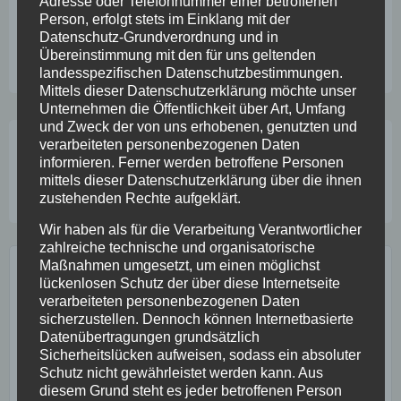
Adresse oder Telefonnummer einer betroffenen
bereit.
Person, erfolgt stets im Einklang mit der
Datenschutz-Grundverordnung und in
Übereinstimmung mit den für uns geltenden
Arbeitssicherheit
,
Leitfaden
,
Unfälle
landesspezifischen Datenschutzbestimmungen.
Mittels dieser Datenschutzerklärung möchte unser
Unternehmen die Öffentlichkeit über Art, Umfang
und Zweck der von uns erhobenen, genutzten und
Beitragsnavigation
verarbeiteten personenbezogenen Daten
Studie zu psychischen
Das war die Corporate
informieren. Ferner werden betroffene Personen
Belastungen im
Health Convention 2018
mittels dieser Datenschutzerklärung über die ihnen
Baugewerbe
zustehenden Rechte aufgeklärt.
Wir haben als für die Verarbeitung Verantwortlicher
zahlreiche technische und organisatorische
Maßnahmen umgesetzt, um einen möglichst
GESUNDHEITSPOST ABONNIEREN:
lückenlosen Schutz der über diese Internetseite
verarbeiteten personenbezogenen Daten
sicherzustellen. Dennoch können Internetbasierte
Datenübertragungen grundsätzlich
Sicherheitslücken aufweisen, sodass ein absoluter
Schutz nicht gewährleistet werden kann. Aus
diesem Grund steht es jeder betroffenen Person